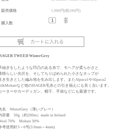
販売価格
1,980円(税180円)
購入数
ISAGER TWEED WinterGrey
手紬ぎをしたような凹凸のある糸で、モヘアが柔らかさと
素晴らしい光沢を、そしてちりばめられた小さなネップが
生き生きとした編み地を生み出します。またAlpaca1やAlpaca2
SilkMohairなど他のISAGER毛糸との引き揃えにも良く合います。
セーターやカーディガン、帽子、手袋などにも最適です。
色名 WinterGrey（薄いグレー）
内容量 50g（約200m）made in Ireland
Wool 70% Mohair 30%
参考使用針3～6号(3.0mm～4mm)