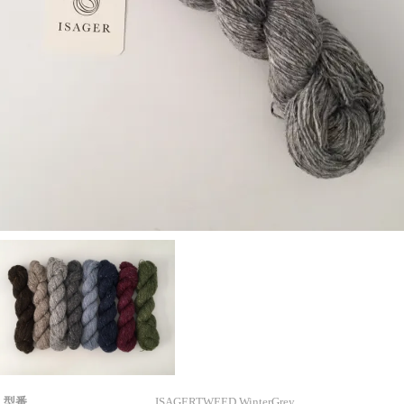
型番
ISAGERTWEED WinterGrey