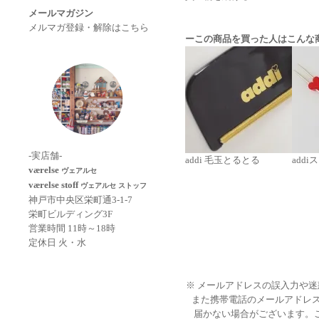
メールマガジン
メルマガ登録・解除はこちら
ーこの商品を買った人はこんな
-実店舗-
addi 毛玉とるとる
addi
værelse
ヴェアルセ
værelse stoff
ヴェアルセ ストッフ
神戸市中央区栄町通3-1-7
栄町ビルディング3F
営業時間 11時～18時
定休日 火・水
※ メールアドレスの誤入力や
また携帯電話のメールアドレ
届かない場合がございます。