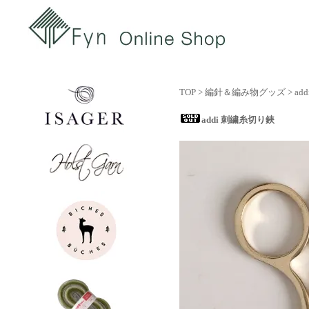
TOP
>
編針＆編み物グッズ
>
add
addi 刺繍糸切り鋏