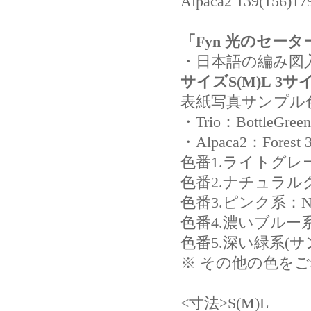
Alpaca2 139(156)17
「Fyn 光のセー
・日本語の編み図
サイズS(M)L 3サ
表紙写真サンプル
・Trio：BottleGreen
・Alpaca2：Forest
色番1.ライトグレー系
色番2.ナチュラルグリ
色番3.ピンク系：Nou
色番4.濃いブルー系：In
色番5.深い緑系(サンプル
※ その他の色を
<寸法>S(M)L