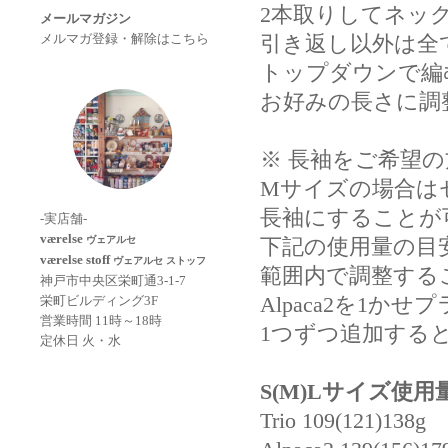
2本取りしてネッ
メールマガジン
メルマガ登録・解除はこちら
引き返し以外は全
トップダウンで編
お好みの長さに調
※ 長袖をご希望
Mサイズの場合は
長袖にすることが
-実店舗-
værelse
ヴェアルセ
下記の使用量の目
værelse stoff
ヴェアルセ ストッフ
範囲内で調整する
神戸市中央区栄町通3-1-7
Alpaca2を1かせ
栄町ビルディング3F
営業時間 11時～18時
1つずつ追加する
定休日 火・水
S(M)Lサイズ使用
Trio 109(121)138g