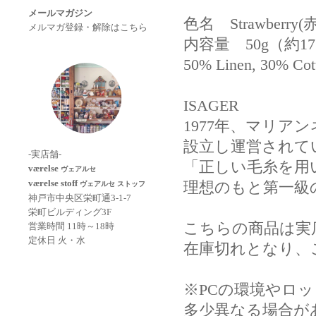
メールマガジン
色名 Strawberry(
メルマガ登録・解除はこちら
内容量 50g（約175m）
50% Linen, 30% 
ISAGER
1977年、マリア
設立し運営されて
-実店舗-
「正しい毛糸を用
værelse
ヴェアルセ
værelse stoff
理想のもと第一級
ヴェアルセ ストッフ
神戸市中央区栄町通3-1-7
栄町ビルディング3F
こちらの商品は実
営業時間 11時～18時
定休日 火・水
在庫切れとなり、
※PCの環境やロ
多少異なる場合が