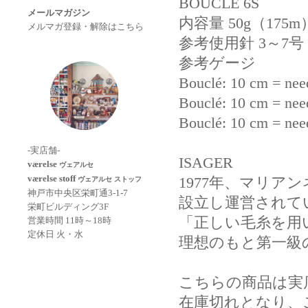
BOUCLE 6S
メールマガジン
内容量 50g（175m）
メルマガ登録・解除はこちら
参考使用針 3～7号
参考ゲージ
Bouclé: 10 cm = need
Bouclé: 10 cm = need
Bouclé: 10 cm = need
-実店舗-
ISAGER
værelse
ヴェアルセ
værelse stoff
1977年、マリア
ヴェアルセ ストッフ
神戸市中央区栄町通3-1-7
設立し運営されて
栄町ビルディング3F
「正しい毛糸を用
営業時間 11時～18時
定休日 火・水
理想のもと第一級
こちらの商品は実
在庫切れとなり、