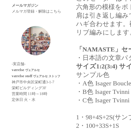
六角形の模様をボ
メールマガジン
メルマガ登録・解除はこちら
肩は引き返し編み
ハギ合わせます。
リブ編みにします
「NAMASTE」
・日本語の文章パ
-実店舗-
サイズ1:2(3:4) サ
værelse
ヴェアルセ
サンプル色
værelse stoff
ヴェアルセ ストッフ
・A色 Isager Boucle
神戸市中央区栄町通3-1-7
栄町ビルディング3F
・B色 Isager Tvinni
営業時間 11時～18時
・C色 Isager Tvinni
定休日 火・水
1・98+4S+2S(サ
2・100+33S+1S