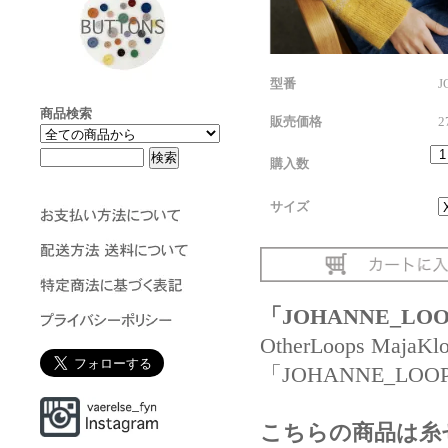
型番
J
商品検索
販売価格
2
購入数
サイズ
「JOHANNE_LO
OtherLoops Maj
「JOHANNE_LO
こちらの商品は糸