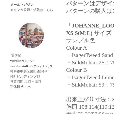
パターンはデザイ
メールマガジン
パターンの購入は
メルマガ登録・解除はこちら
「JOHANNE_L
XS S(M:L) サイズ
サンプル色
Colour A
・IsagerTweed Sand
-実店舗-
værelse
・SilkMohair 2S：75
ヴェアルセ
værelse stoff
ヴェアルセ ストッフ
Colour B
神戸市中央区栄町通3-1-7
・IsagerTweed Lemo
栄町ビルディング3F
営業時間 11時～18時
・SilkMohair 59：75
定休日 火・水
出来上がり寸法：XS 
胸囲 108 114(119:1