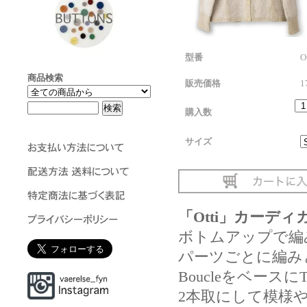
型番
O
商品検索
販売価格
1
購入数
サイズ
「Otti」カーデ
ボトムアップで編
パーツごとに編み
BoucleをベースにTri
2本取にして模様