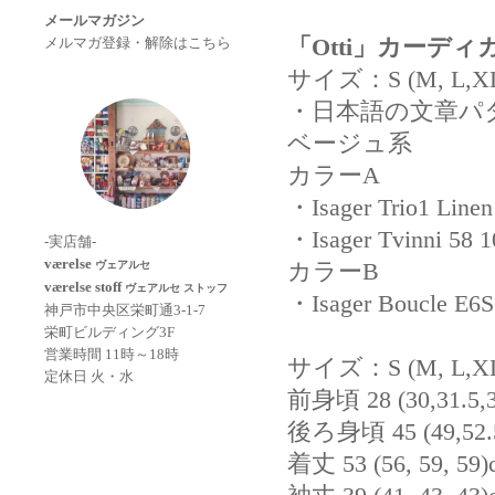
メールマガジン
「Otti」カーデ
メルマガ登録・解除はこちら
サイズ：S (M, L,X
・日本語の文章パ
ベージュ系
カラーA
・Isager Trio1 Linen
・Isager Tvinni 58 
-実店舗-
værelse
カラーB
ヴェアルセ
værelse stoff
ヴェアルセ ストッフ
・Isager Boucle E6S 
神戸市中央区栄町通3-1-7
栄町ビルディング3F
営業時間 11時～18時
サイズ：S (M, L,X
定休日 火・水
前身頃 28 (30,31.5,3
後ろ身頃 45 (49,52.
着丈 53 (56, 59, 59