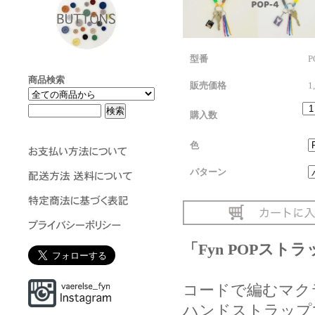
型番
商品検索
販売価格
1
購入数
色
パターン
「Fyn POPスト
コードで編むマク
ハンドストラップ