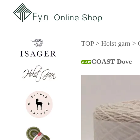
TOP
>
Holst garn
>
COAST Dove