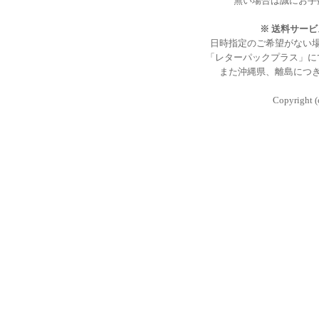
無い場合は誠にお手
※ 送料サー
日時指定のご希望がない
「レターパックプラス」に
また沖縄県、離島につ
Copyright (