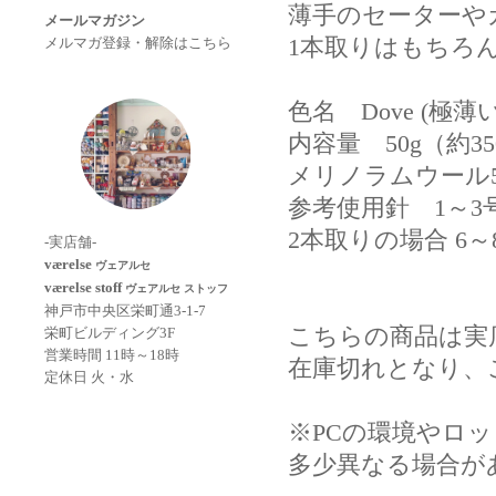
薄手のセーターや
メールマガジン
1本取りはもちろ
メルマガ登録・解除はこちら
色名 Dove (極
内容量 50g（約3
メリノラムウール5
参考使用針 1～3号（
2本取りの場合 6～8
-実店舗-
værelse
ヴェアルセ
værelse stoff
ヴェアルセ ストッフ
神戸市中央区栄町通3-1-7
こちらの商品は実
栄町ビルディング3F
営業時間 11時～18時
在庫切れとなり、
定休日 火・水
※PCの環境やロ
多少異なる場合が