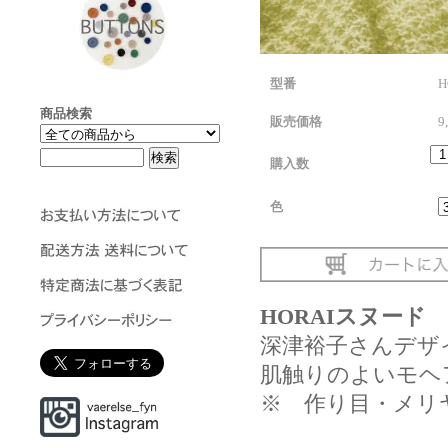
型番
商品検索
販売価格
9
購入数
色
HORAIスヌード
深津裕子さんデザ
肌触りのよいモヘ
※ 作り目・メリ