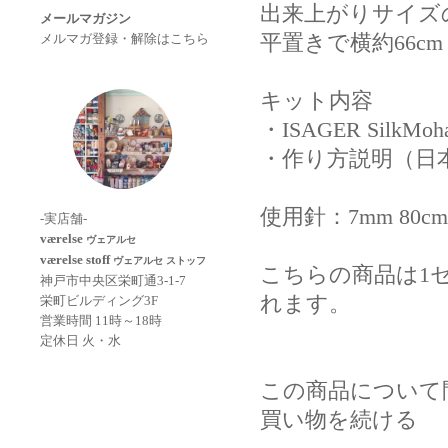
出来上がりサイズ
メールマガジン
平置きで横約66cm
メルマガ登録・解除はこちら
キット内容
・ISAGER SilkMoha
・作り方説明（日
使用針：
7mm 80
-実店舗-
værelse
ヴェアルセ
værelse stoff
ヴェアルセ ストッフ
こちらの商品は1
神戸市中央区栄町通3-1-7
れます。
栄町ビルディング3F
営業時間 11時～18時
定休日 火・水
この商品について
買い物を続ける