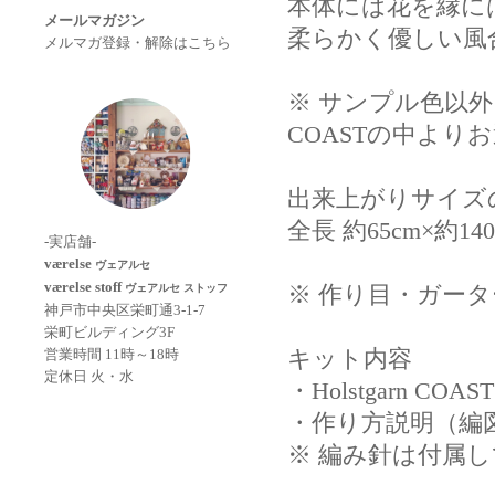
本体には花を縁には
メールマガジン
柔らかく優しい風
メルマガ登録・解除はこちら
※ サンプル色以外を
COASTの中よ
出来上がりサイズ
全長 約65cm×約1
-実店舗-
værelse
ヴェアルセ
værelse stoff
※ 作り目・ガー
ヴェアルセ ストッフ
神戸市中央区栄町通3-1-7
栄町ビルディング3F
キット内容
営業時間 11時～18時
定休日 火・水
・
Holstgarn COAST
・作り方説明（編
※ 編み針は付属