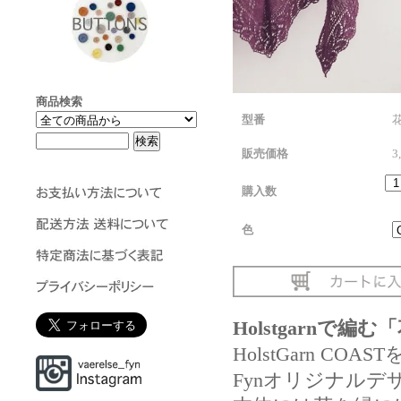
商品検索
型番
販売価格
3
購入数
色
Holstgarnで
HolstGarn COAST
Fynオリジナル