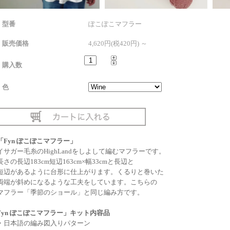
型番
ぽこぽこマフラー
販売価格
4,620円(税420円) ～
購入数
色
「Fyn ぽこぽこマフラー」
イサガー毛糸のHighLandをしよして編むマフラーです。
長さの長辺183cm短辺163cm×幅33cmと長辺と
短辺があるように台形に仕上がります。くるりと巻いた
両端が斜めになるような工夫をしています。こちらの
マフラー「季節のショール」と同じ編み方です。
Fyn ぽこぽこマフラー」キット内容品
・日本語の編み図入りパターン