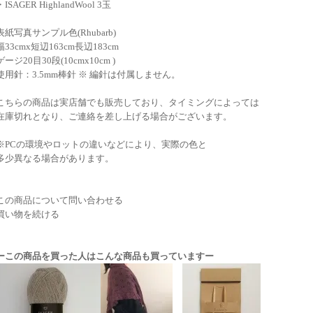
・ISAGER HighlandWool 3玉
表紙写真サンプル色(Rhubarb)
幅33cmx短辺163cm長辺183cm
ゲージ20目30段(10cmx10cm )
使用針：3.5mm棒針 ※ 編針は付属しません。
こちらの商品は実店舗でも販売しており、タイミングによっては
在庫切れとなり、ご連絡を差し上げる場合がございます。
※PCの環境やロットの違いなどにより、実際の色と
多少異なる場合があります。
この商品について問い合わせる
買い物を続ける
ーこの商品を買った人はこんな商品も買っていますー