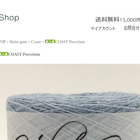
TOP
>
Holst garn
>
Coast
>
COAST Porcelain
COAST Porcelain